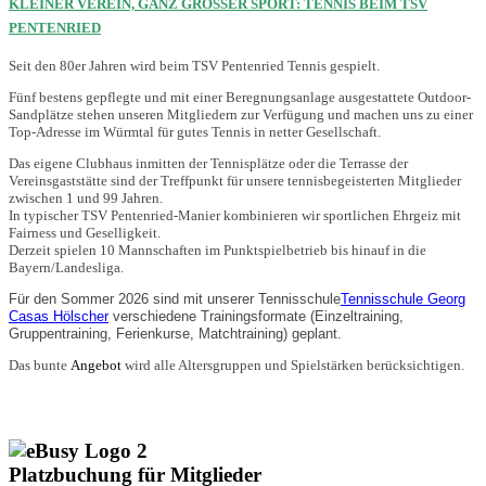
KLEINER VEREIN, GANZ GROSSER SPORT: TENNIS BEIM TSV
PENTENRIED
Seit den 80er Jahren wird beim TSV Pentenried Tennis gespielt.
Fünf bestens gepflegte und mit einer Beregnungsanlage ausgestattete Outdoor-
Sandplätze stehen unseren Mitgliedern zur Verfügung und machen uns zu einer
Top-Adresse im Würmtal für gutes Tennis in netter Gesellschaft.
Das eigene Clubhaus inmitten der Tennisplätze oder die Terrasse der
Vereinsgaststätte sind der Treffpunkt für unsere tennisbegeisterten Mitglieder
zwischen 1 und 99 Jahren.
In typischer TSV Pentenried-Manier kombinieren wir sportlichen Ehrgeiz mit
Fairness und Geselligkeit.
Derzeit spielen 10 Mannschaften im Punktspielbetrieb bis hinauf in die
Bayern/Landesliga.
Für den Sommer 2026 sind mit unserer Tennisschule
Tennisschule Georg
Casas Hölscher
verschiedene Trainingsformate (Einzeltraining,
Gruppentraining, Ferienkurse, Matchtraining) geplant.
Das bunte
Angebot
wird alle Altersgruppen und Spielstärken berücksichtigen.
Platzbuchung für Mitglieder