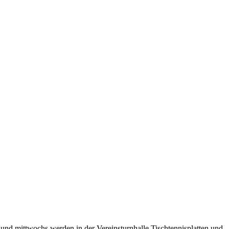
s und mittwochs werden in der Vereinsturnhalle Tischtennisplatten und