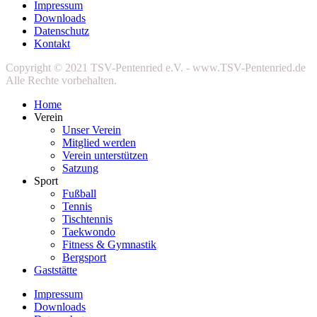
Impressum
Downloads
Datenschutz
Kontakt
Copyright © 2021 TSV-Pentenried e.V. - www.TSV-Pentenried.de
Alle Rechte vorbehalten.
Home
Verein
Unser Verein
Mitglied werden
Verein unterstützen
Satzung
Sport
Fußball
Tennis
Tischtennis
Taekwondo
Fitness & Gymnastik
Bergsport
Gaststätte
Impressum
Downloads