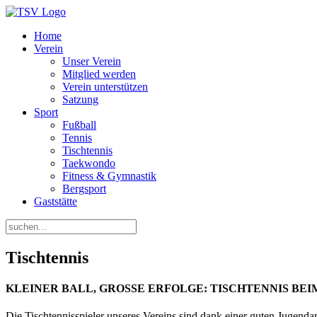
Home
Verein
Unser Verein
Mitglied werden
Verein unterstützen
Satzung
Sport
Fußball
Tennis
Tischtennis
Taekwondo
Fitness & Gymnastik
Bergsport
Gaststätte
Tischtennis
KLEINER BALL, GROSSE ERFOLGE: TISCHTENNIS BEI
Die Tischtennisspieler unseres Vereins sind dank einer guten Jugenda