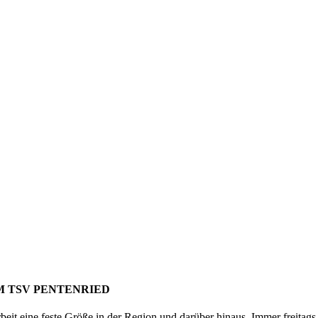
M TSV PENTENRIED
rbeit eine feste Größe in der Region und darüber hinaus. Immer freitag