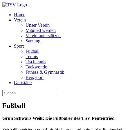
Home
Verein
Unser Verein
Mitglied werden
Verein unterstützen
Satzung
Sport
Fußball
Tennis
Tischtennis
Taekwondo
Fitness & Gymnastik
Bergsport
Gaststätte
Fußball
Grün Schwarz Weiß: Die Fußballer des TSV Pententried
Fußballbegeisterte von 4 bis 50 Jahren sind beim TSV Pentenried