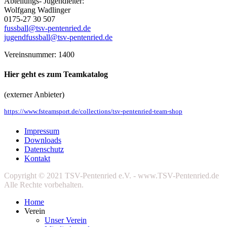
Abteilungs- Jugendleiter:
Wolfgang Wadlinger
0175-27 30 507
fussball@tsv-pentenried.de
jugendfussball@tsv-pentenried.de
Vereinsnummer: 1400
Hier geht es zum Teamkatalog
(externer Anbieter)
https://www.fsteamsport.de/collections/tsv-pentenried-team-shop
Impressum
Downloads
Datenschutz
Kontakt
Copyright © 2021 TSV-Pentenried e.V. - www.TSV-Pentenried.de
Alle Rechte vorbehalten.
Home
Verein
Unser Verein