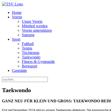
Home
Verein
Unser Verein
Mitglied werden
Verein unterstützen
Satzung
Sport
Fußball
Tennis
Tischtennis
Taekwondo
Fitness & Gymnastik
Bergsport
Gaststätte
Taekwondo
GANZ NEU FÜR KLEIN UND GROSS: TAEKWONDO BEI
Erst seit November 2019 gibt es unsere Taekwondo-Abteilung. Die koreanische Kam