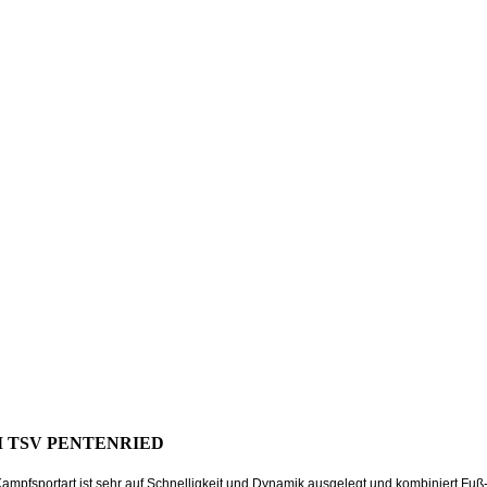
M TSV PENTENRIED
pfsportart ist sehr auf Schnelligkeit und Dynamik ausgelegt und kombiniert Fuß- u