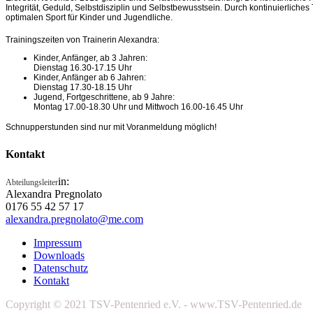
Integrität, Geduld, Selbstdisziplin und Selbstbewusstsein. Durch kontinuierlic
optimalen Sport für Kinder und Jugendliche.
Trainingszeiten von Trainerin Alexandra:
Kinder, Anfänger, ab 3 Jahren:
Dienstag 16.30-17.15 Uhr
Kinder, Anfänger ab 6 Jahren:
Dienstag 17.30-18.15 Uhr
Jugend, Fortgeschrittene, ab 9 Jahre:
Montag 17.00-18.30 Uhr und Mittwoch 16.00-16.45 Uhr
Schnupperstunden sind nur mit Voranmeldung möglich!
Kontakt
in:
Abteilungsleiter
Alexandra Pregnolato
0176 55 42 57 17
alexandra.pregnolato@me.com
Impressum
Downloads
Datenschutz
Kontakt
Copyright © 2021 TSV-Pentenried e.V. - www.TSV-Pentenried.de