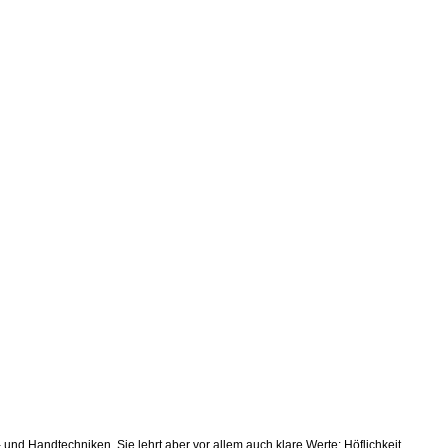
nd Handtechniken. Sie lehrt aber vor allem auch klare Werte: Höflichkeit,