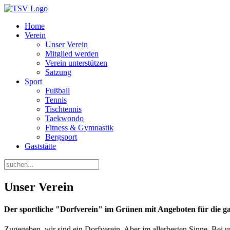
Home
Verein
Unser Verein
Mitglied werden
Verein unterstützen
Satzung
Sport
Fußball
Tennis
Tischtennis
Taekwondo
Fitness & Gymnastik
Bergsport
Gaststätte
Unser Verein
Der sportliche "Dorfverein" im Grünen mit Angeboten für die ga
Zugegeben, wir sind ein Dorfverein. Aber im allerbesten Sinne. Bei u