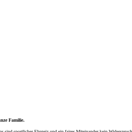
nze Familie.
ns sind sportlicher Ehrgeiz und ein faires Miteinander kein Widerspruc