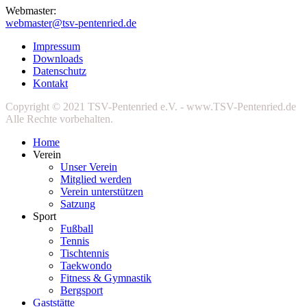
Webmaster:
webmaster@tsv-pentenried.de
Impressum
Downloads
Datenschutz
Kontakt
Copyright © 2021 TSV-Pentenried e.V. - www.TSV-Pentenried.de
Alle Rechte vorbehalten.
Home
Verein
Unser Verein
Mitglied werden
Verein unterstützen
Satzung
Sport
Fußball
Tennis
Tischtennis
Taekwondo
Fitness & Gymnastik
Bergsport
Gaststätte