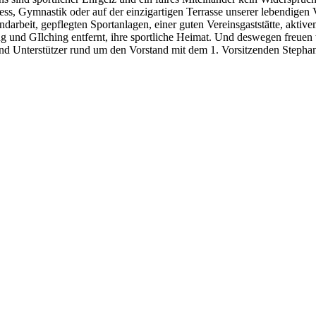
ess, Gymnastik oder auf der einzigartigen Terrasse unserer lebendigen 
ndarbeit, gepflegten Sportanlagen, einer guten Vereinsgaststätte, akti
ng und GIlching entfernt, ihre sportliche Heimat. Und deswegen freue
r und Unterstützer rund um den Vorstand mit dem 1. Vorsitzenden Step